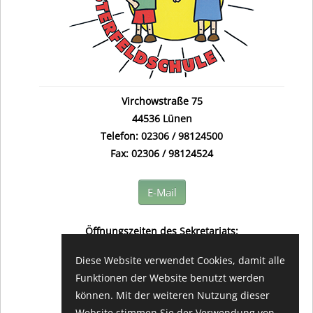
Virchowstraße 75
44536 Lünen
Telefon: 02306 / 98124500
Fax: 02306 / 98124524
E-Mail
Öffnungszeiten des Sekretariats:
(in der Regel) montags bis freitags
Diese Website verwendet Cookies, damit alle
08.00 - 12.00 Uhr
Funktionen der Website benutzt werden
können. Mit der weiteren Nutzung dieser
Website stimmen Sie der Verwendung von